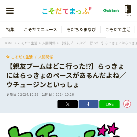
LOGIN
特集
こそだてニュース
そだち＆まなび
こそだて生活
会員登録
ログイン
HOME
こそだて生活
人間関係
【親友ブームはどこ行った⁉】らっきょにはらっき
こそだて生活
人間関係
【親友ブームはどこ行った⁉】らっきょ
にはらっきょのペースがあるんだよね／
年齢から探す
ウチュージンといっしょ
0歳
1歳
更新日：
2024.10.26
公開日：
2024.10.26
特集
2歳
3歳
年中
年長
こそだてニュース
小学1年生
小学2年生
イベント
そだち＆まなび
小学3年生
小学4年生