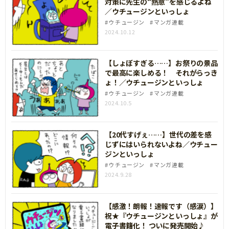
対策に先生の“熱意”を感じるよね
／ウチュージンといっしょ
ウチュージン
マンガ連載
2024.10.12
【しょぼすぎる……】お祭りの景品
で最高に楽しめる！ それがらっき
ょ！／ウチュージンといっしょ
ウチュージン
マンガ連載
2024.10.5
【20代すげぇ……】世代の差を感
じずにはいられないよね／ウチュー
ジンといっしょ
ウチュージン
マンガ連載
2024.9.28
【感激！朗報！速報です（感涙）】
祝★『ウチュージンといっしょ』が
電子書籍化！ ついに発売開始♪