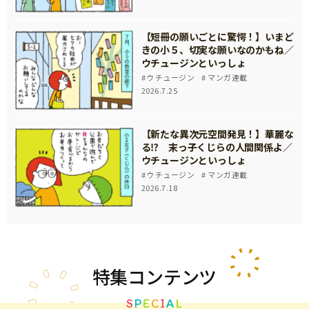
【短冊の願いごとに驚愕！】いまど
きの小５、切実な願いなのかもね／
ウチュージンといっしょ
ウチュージン
マンガ連載
2026.7.25
【新たな異次元空間発見！】華麗な
る⁉ 末っ子くじらの人間関係よ／
ウチュージンといっしょ
ウチュージン
マンガ連載
2026.7.18
特集
コンテンツ
S
P
E
C
I
A
L