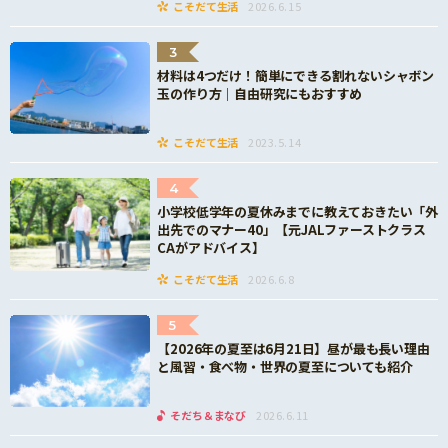
こそだて生活
2026.6.15
3
材料は4つだけ！簡単にできる割れないシャボン
玉の作り方｜自由研究にもおすすめ
こそだて生活
2023.5.14
4
小学校低学年の夏休みまでに教えておきたい「外
出先でのマナー40」【元JALファーストクラス
CAがアドバイス】
こそだて生活
2026.6.8
5
【2026年の夏至は6月21日】昼が最も長い理由
と風習・食べ物・世界の夏至についても紹介
そだち＆まなび
2026.6.11