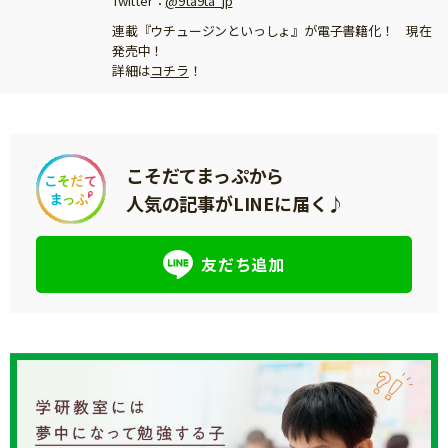
Twitter：
@9ta9ta_jp
連載『ウチュージンといっしょ』が電子書籍化！ 現在
発売中！
詳細は
コチラ
！
こそだてまっぷから
人気の記事がLINEに届く♪
友だち追加