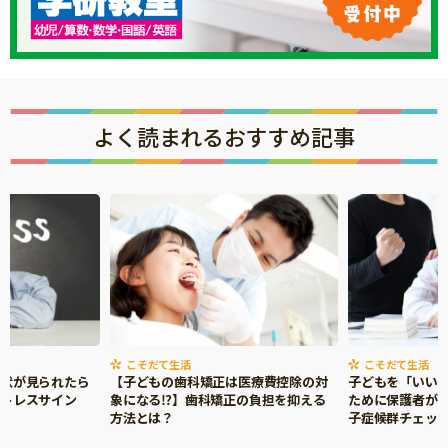
よく読まれるおすすめ記事
こそだて生活
こそだて生活
症状が見られたら
【子どもの歯科矯正は医療費控除の対
子どもを「いい
ストレスサイン
象になる⁉】歯科矯正の負担を抑える
ために保護者がで
方法とは？
子症候群チェッ