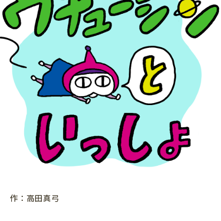
ニュース
ワーク・ドリル
小学5年生
小学6年生
こそだて生活
幼稚園・保育園
住まい
こそだてマンガ
小学校
ファッション・美容
科学・プログラミング
行事・イベント
教育・学習
トラブル
絵本・読み聞かせ
親子でいっしょに
自由研究・工作
人間関係
読書感想文
おでかけ
本・読書
家族
運動・あそび・ゲーム
料理
英語
作：高田真弓
マネー
習い事
健康