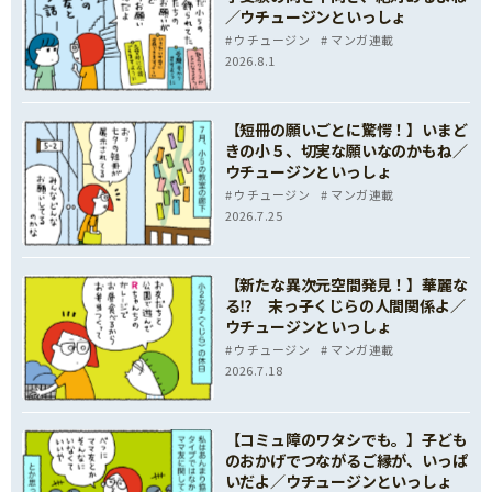
／ウチュージンといっしょ
ウチュージン
マンガ連載
2026.8.1
【短冊の願いごとに驚愕！】いまど
きの小５、切実な願いなのかもね／
ウチュージンといっしょ
ウチュージン
マンガ連載
2026.7.25
【新たな異次元空間発見！】華麗な
る⁉ 末っ子くじらの人間関係よ／
ウチュージンといっしょ
ウチュージン
マンガ連載
2026.7.18
【コミュ障のワタシでも。】子ども
のおかげでつながるご縁が、いっぱ
いだよ／ウチュージンといっしょ