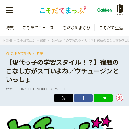
LOGIN
特集
こそだてニュース
そだち＆まなび
こそだて生活
会員登録
ログイン
HOME
こそだて生活
家族
【現代っ子の学習スタイル！？】宿題のこなし方がスゴ
こそだて生活
家族
【現代っ子の学習スタイル！？】宿題の
こなし方がスゴいよね／ウチュージンと
年齢から探す
いっしょ
0歳
1歳
更新日：
2025.11.1
公開日：
2025.11.1
特集
2歳
3歳
年中
年長
こそだてニュース
小学1年生
小学2年生
イベント
そだち＆まなび
小学3年生
小学4年生