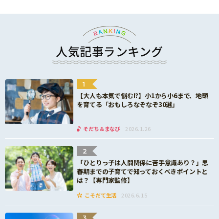
人気記事ランキング
1
【大人も本気で悩む!?】小1から小6まで、地頭
を育てる「おもしろなぞなぞ30選」
そだち＆まなび
2026.1.26
2
「ひとりっ子は人間関係に苦手意識あり？」思
春期までの子育てで知っておくべきポイントと
は？【専門家監修】
こそだて生活
2026.6.15
3