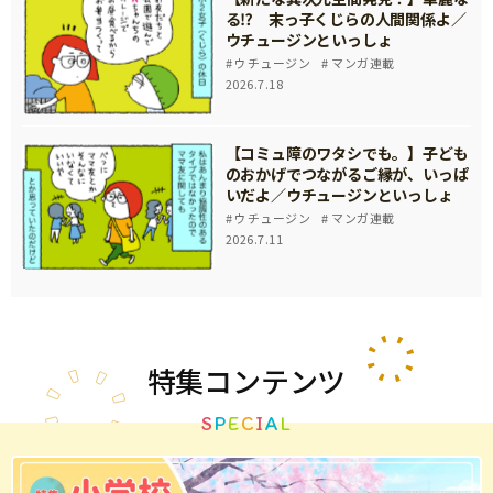
る⁉ 末っ子くじらの人間関係よ／
ウチュージンといっしょ
ウチュージン
マンガ連載
2026.7.18
【コミュ障のワタシでも。】子ども
のおかげでつながるご縁が、いっぱ
いだよ／ウチュージンといっしょ
ウチュージン
マンガ連載
2026.7.11
特集
コンテンツ
S
P
E
C
I
A
L