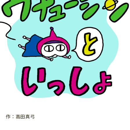
ニュース
ワーク・ドリル
小学5年生
小学6年生
こそだて生活
幼稚園・保育園
住まい
こそだてマンガ
小学校
ファッション・美容
科学・プログラミング
行事・イベント
教育・学習
トラブル
絵本・読み聞かせ
親子でいっしょに
自由研究・工作
人間関係
読書感想文
おでかけ
本・読書
家族
運動・あそび・ゲーム
料理
英語
作：高田真弓
マネー
習い事
健康