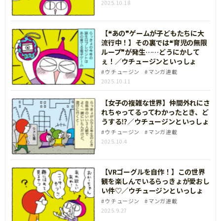
2025.10.18
【❝あの❞ゲームが子どもたちに大
流行中！】その裏では❝育児の無限
ループ❞が発生……どうにかして
ぇ！／ウチュージンといっしょ
ウチュージン
マンガ連載
2025.10.11
【女子の複雑な世界】仲間外れにさ
れちゃってるってわかったとき、ど
うする⁉／ウチュージンといっしょ
ウチュージン
マンガ連載
2025.10.4
【VRゴーグルを自作！】この世界
観を楽しんでいるらっきょが愛おし
い件♡／ウチュージンといっしょ
ウチュージン
マンガ連載
2025.9.27