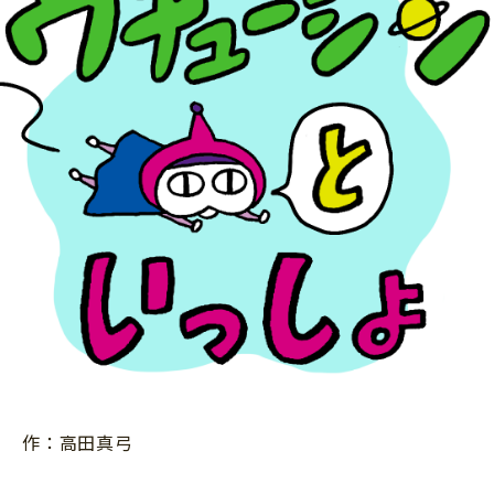
ニュース
ワーク・ドリル
小学5年生
小学6年生
こそだて生活
幼稚園・保育園
住まい
こそだてマンガ
小学校
ファッション・美容
科学・プログラミング
行事・イベント
教育・学習
トラブル
絵本・読み聞かせ
親子でいっしょに
自由研究・工作
人間関係
読書感想文
おでかけ
本・読書
家族
運動・あそび・ゲーム
料理
英語
作：高田真弓
マネー
習い事
健康