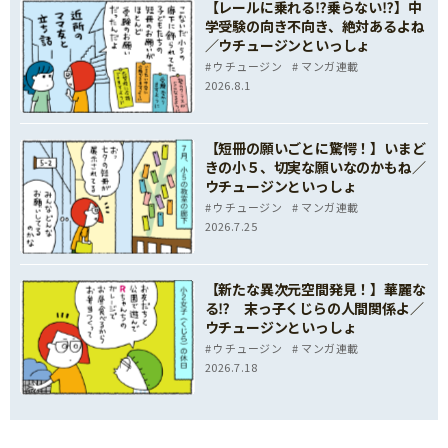
【レールに乗れる⁉乗らない⁉】中
学受験の向き不向き、絶対あるよね
／ウチュージンといっしょ
ウチュージン
マンガ連載
2026.8.1
【短冊の願いごとに驚愕！】いまど
きの小５、切実な願いなのかもね／
ウチュージンといっしょ
ウチュージン
マンガ連載
2026.7.25
【新たな異次元空間発見！】華麗な
る⁉ 末っ子くじらの人間関係よ／
ウチュージンといっしょ
ウチュージン
マンガ連載
2026.7.18