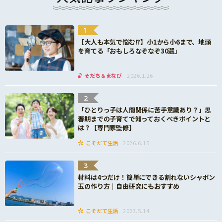
1
【大人も本気で悩む!?】小1から小6まで、地頭
を育てる「おもしろなぞなぞ30選」
そだち＆まなび
2026.1.26
2
「ひとりっ子は人間関係に苦手意識あり？」思
春期までの子育てで知っておくべきポイントと
は？【専門家監修】
こそだて生活
2026.6.15
3
材料は4つだけ！簡単にできる割れないシャボン
玉の作り方｜自由研究にもおすすめ
こそだて生活
2023.5.14