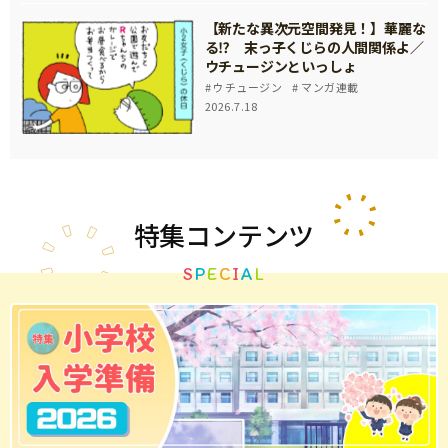
【新たな異次元空間発見！】華麗な
る⁉ 末っ子くじらの人間関係よ／
ウチュージンといっしょ
ウチュージン
マンガ連載
2026.7.18
特集
コンテンツ
S
P
E
C
I
A
L