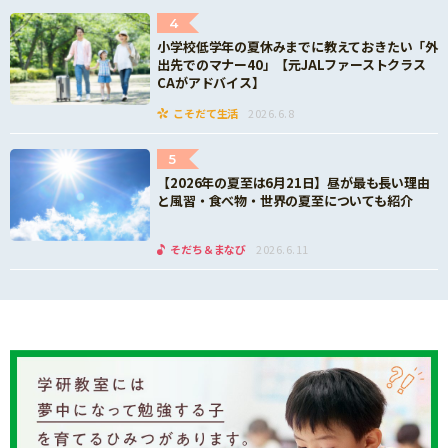
4
小学校低学年の夏休みまでに教えておきたい「外
出先でのマナー40」【元JALファーストクラス
CAがアドバイス】
こそだて生活
2026.6.8
5
【2026年の夏至は6月21日】昼が最も長い理由
と風習・食べ物・世界の夏至についても紹介
そだち＆まなび
2026.6.11