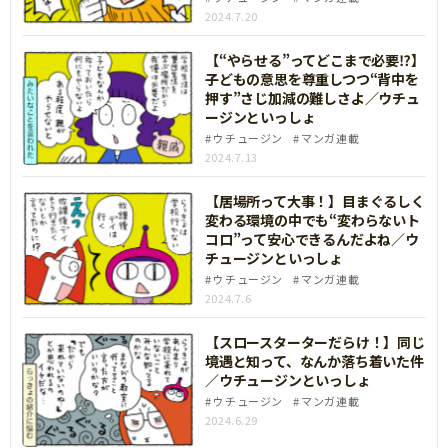
2024.7.20
【“やらせる”ってどこまで必要⁉】
子どもの意思を尊重しつつ“背中を
押す”さじ加減の難しさよ／ウチュ
ージンといっしょ
ウチュージン
マンガ連載
2024.7.13
【居場所って大事！】目まぐるしく
変わる環境の中でも“変わらないト
コロ”って安心できるんだよね／ウ
チュージンといっしょ
ウチュージン
マンガ連載
2024.7.6
【スロースターターだらけ！】同じ
境遇と知って、なんか落ち着いた件
／ウチュージンといっしょ
ウチュージン
マンガ連載
2024.6.29