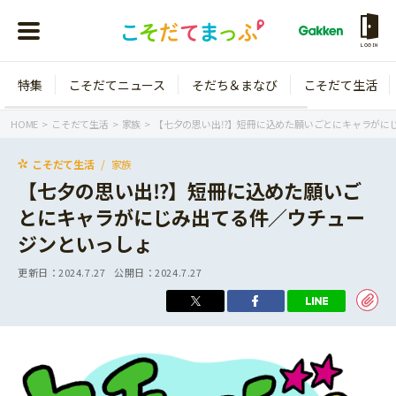
LOGIN
特集
こそだてニュース
そだち＆まなび
こそだて生活
会員登録
ログイン
HOME
こそだて生活
家族
【七夕の思い出⁉】短冊に込めた願いごとにキャラがに
こそだて生活
家族
【七夕の思い出⁉】短冊に込めた願いご
とにキャラがにじみ出てる件／ウチュー
年齢から探す
ジンといっしょ
0歳
1歳
更新日：
2024.7.27
公開日：
2024.7.27
特集
2歳
3歳
年中
年長
こそだてニュース
小学1年生
小学2年生
イベント
そだち＆まなび
小学3年生
小学4年生