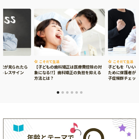
こそだて生活
こそだて生活
症状が見られたら
【子どもの歯科矯正は医療費控除の対
子どもを「いい
ストレスサイン
象になる⁉】歯科矯正の負担を抑える
ために保護者がで
方法とは？
子症候群チェッ
年齢とテーマで