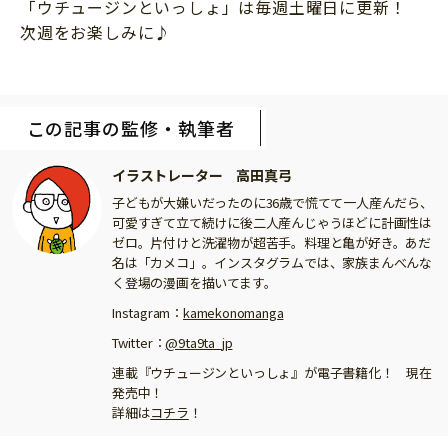
「ウチュージンといっしょ」は毎週土曜日に更新！
次週をお楽しみに♪
この記事の監修・執筆者
イラストレーター 高田真弓
子どもが大嫌いだったのに36歳で慌てて一人産んだら、
可愛すぎて立て続けに後二人産んじゃうほどに計画性は
ゼロ。片付けと洗濯物が超苦手。料理と亀が好き。あだ
名は「カメコ」。インスタグラムでは、家族まんべんな
く登場の漫画を描いてます。
Instagram：
kamekonomanga
Twitter：
@9ta9ta_jp
連載『ウチュージンといっしょ』が電子書籍化！ 現在
発売中！
詳細は
コチラ
！