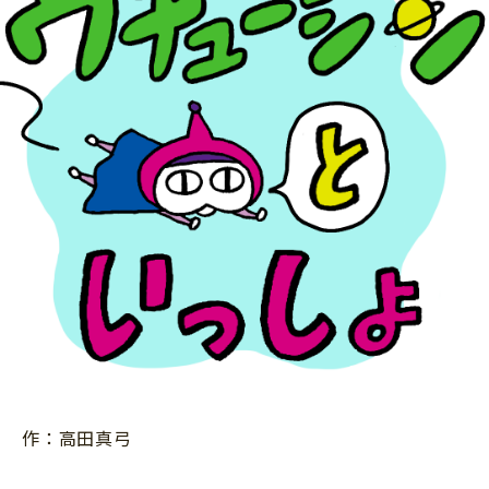
ニュース
ワーク・ドリル
小学5年生
小学6年生
こそだて生活
幼稚園・保育園
住まい
こそだてマンガ
小学校
ファッション・美容
科学・プログラミング
行事・イベント
教育・学習
トラブル
絵本・読み聞かせ
親子でいっしょに
自由研究・工作
人間関係
読書感想文
おでかけ
本・読書
家族
運動・あそび・ゲーム
料理
英語
作：高田真弓
マネー
習い事
健康