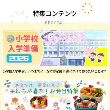
特集
コンテンツ
S
P
E
C
I
A
L
小学校入学準備、いつまでに、なにが必要？ 身につけておきたいことは？