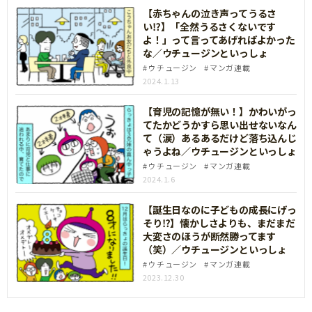
【赤ちゃんの泣き声ってうるさ
い⁉】「全然うるさくないです
よ！」って言ってあげればよかった
な／ウチュージンといっしょ
ウチュージン
マンガ連載
2024.1.13
【育児の記憶が無い！】かわいがっ
てたかどうかすら思い出せないなん
て（涙）あるあるだけど落ち込んじ
ゃうよね／ウチュージンといっしょ
ウチュージン
マンガ連載
2024.1.6
【誕生日なのに子どもの成長にげっ
そり⁉】懐かしさよりも、まだまだ
大変さのほうが断然勝ってます
（笑）／ウチュージンといっしょ
ウチュージン
マンガ連載
2023.12.30