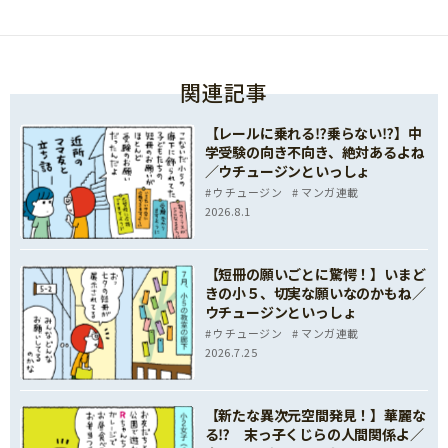
関連記事
【レールに乗れる⁉乗らない⁉】中
学受験の向き不向き、絶対あるよね
／ウチュージンといっしょ
ウチュージン
マンガ連載
2026.8.1
【短冊の願いごとに驚愕！】いまど
きの小５、切実な願いなのかもね／
ウチュージンといっしょ
ウチュージン
マンガ連載
2026.7.25
【新たな異次元空間発見！】華麗な
る⁉ 末っ子くじらの人間関係よ／