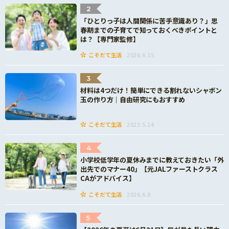
2
「ひとりっ子は人間関係に苦手意識あり？」思
春期までの子育てで知っておくべきポイントと
は？【専門家監修】
こそだて生活
2026.6.15
3
材料は4つだけ！簡単にできる割れないシャボン
玉の作り方｜自由研究にもおすすめ
こそだて生活
2023.5.14
4
小学校低学年の夏休みまでに教えておきたい「外
出先でのマナー40」【元JALファーストクラス
CAがアドバイス】
こそだて生活
2026.6.8
5