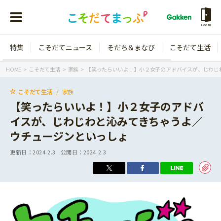
LOGIN
特集
こそだてニュース
そだち＆まなび
こそだて生活
会員登録
ログイン
HOME
こそだて生活
家族
【笑ったらいいよ！】小２女子のアドバイスが、じわじ
こそだて生活
家族
【笑ったらいいよ！】小２女子のアドバ
イスが、じわじわと沁みてきちゃうよ／
年齢から探す
ウチュージンといっしょ
0歳
1歳
更新日：
2024.2.3
公開日：
2024.2.3
特集
2歳
3歳
年中
年長
こそだてニュース
小学1年生
小学2年生
イベント
そだち＆まなび
小学3年生
小学4年生