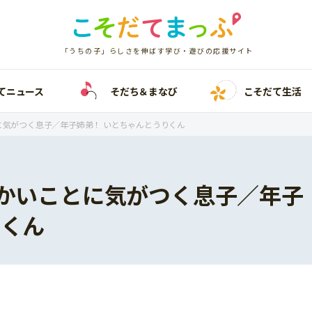
「うちの子」らしさを伸ばす学び・遊びの応援サイト
てニュース
そだち＆まなび
こそだて生活
に気がつく息子／年子姉弟！ いとちゃんとうりくん
細かいことに気がつく息子／年子
りくん