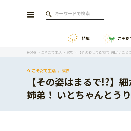
特集
こそだ
会員登録
ログイン
HOME
こそだて生活
家族
【その姿はまるで!?】細かいこと
こそだて生活
家族
【その姿はまるで!?】
年齢から探す
姉弟！ いとちゃんとう
0歳
1歳
特集
2歳
3歳
年中
年長
こそだてニュース
小学1年生
小学2年生