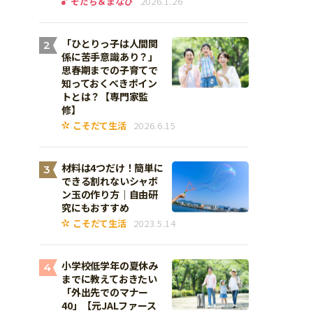
そだち＆まなび
2026.1.26
「ひとりっ子は人間関
2
係に苦手意識あり？」
思春期までの子育てで
知っておくべきポイン
トとは？【専門家監
修】
こそだて生活
2026.6.15
材料は4つだけ！簡単に
3
できる割れないシャボ
ン玉の作り方｜自由研
究にもおすすめ
こそだて生活
2023.5.14
小学校低学年の夏休み
4
までに教えておきたい
「外出先でのマナー
40」【元JALファース