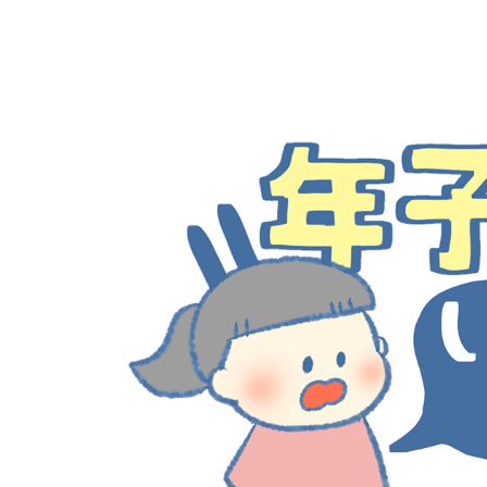
イベント
そだち＆まなび
小学3年生
小学4年生
ニュース
ワーク・ドリル
小学5年生
小学6年生
こそだて生活
幼稚園・保育園
住まい
こそだてマンガ
小学校
ファッション・美容
科学・プログラミング
行事・イベント
教育・学習
トラブル
絵本・読み聞かせ
親子でいっしょに
自由研究・工作
人間関係
読書感想文
おでかけ
本・読書
家族
運動・あそび・ゲーム
料理
英語
マネー