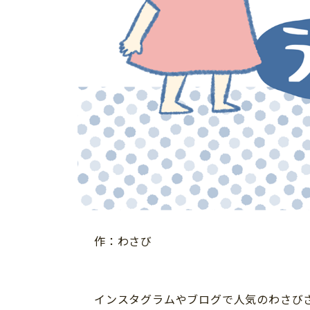
習い事
健康
知育
作：わさび
「こそだてまっぷ」とは
インスタグラムやブログで人気のわさび
サイトのご利⽤にあたって