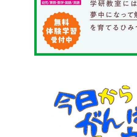
習い事
健康
知育
「こそだてまっぷ」とは
サイトのご利⽤にあたって