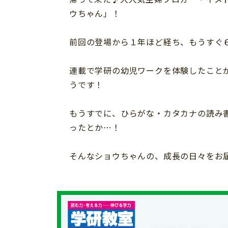
イベント
そだち＆まなび
小学3年生
小学4年生
ウちゃん」！
ニュース
ワーク・ドリル
小学5年生
小学6年生
こそだて生活
前回の登場から１年ほど経ち、もうすぐ
幼稚園・保育園
住まい
こそだてマンガ
小学校
連載で学研の幼児ワークを体験したこと
ファッション・美容
うです！
科学・プログラミング
行事・イベント
教育・学習
トラブル
もうすでに、ひらがな・カタカナの読み
絵本・読み聞かせ
ったとか…！
親子でいっしょに
自由研究・工作
人間関係
そんなショウちゃんの、成長の日々をお
読書感想文
おでかけ
本・読書
家族
運動・あそび・ゲーム
料理
英語
マネー