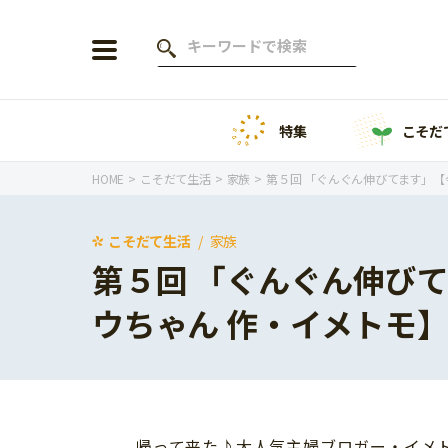
特集
こそだ
会員登録
ログイン
HOME
こそだて生活
家族
第５回 「ぐんぐん伸びてます」【
こそだて生活
家族
第５回 「ぐんぐん伸び
年齢から探す
ウちゃん 作・イメトモ
0歳
1歳
特集
2歳
3歳
年中
年長
こそだてニュース
小学1年生
小学2年生
帰って来た♪大人気主婦ブロガー・イメ