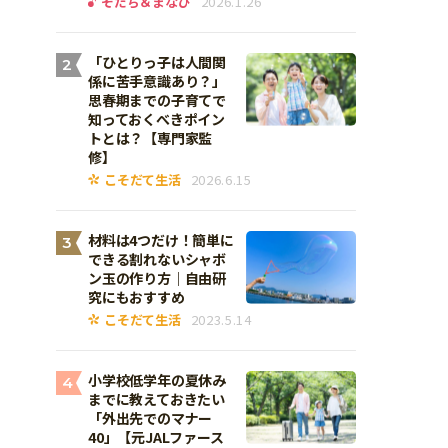
そだち＆まなび
2026.1.26
「ひとりっ子は人間関
2
係に苦手意識あり？」
思春期までの子育てで
知っておくべきポイン
トとは？【専門家監
修】
こそだて生活
2026.6.15
材料は4つだけ！簡単に
3
できる割れないシャボ
ン玉の作り方｜自由研
究にもおすすめ
こそだて生活
2023.5.14
小学校低学年の夏休み
4
までに教えておきたい
「外出先でのマナー
40」【元JALファース