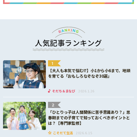
人気記事ランキング
1
【大人も本気で悩む!?】小1から小6まで、地頭
を育てる「おもしろなぞなぞ30選」
そだち＆まなび
2026.1.26
2
「ひとりっ子は人間関係に苦手意識あり？」思
春期までの子育てで知っておくべきポイントと
は？【専門家監修】
こそだて生活
2026.6.15