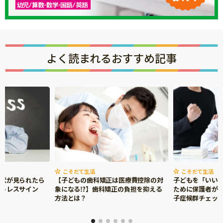
よく読まれるおすすめ記事
こそだて生活
こそだて生活
症状が見られたら
【子どもの歯科矯正は医療費控除の対
子どもを「いい
ストレスサイン
象になる⁉】歯科矯正の負担を抑える
ために保護者がで
方法とは？
子症候群チェッ