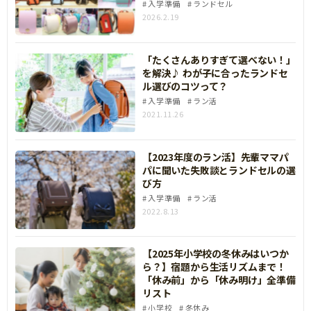
入学準備
ランドセル
2026.2.19
「たくさんありすぎて選べない！」
を解決♪ わが子に合ったランドセ
ル選びのコツって？
入学準備
ラン活
2021.11.26
【2023年度のラン活】先輩ママパ
パに聞いた失敗談とランドセルの選
び方
入学準備
ラン活
2022.8.13
【2025年小学校の冬休みはいつか
ら？】宿題から生活リズムまで！
「休み前」から「休み明け」全準備
リスト
小学校
冬休み