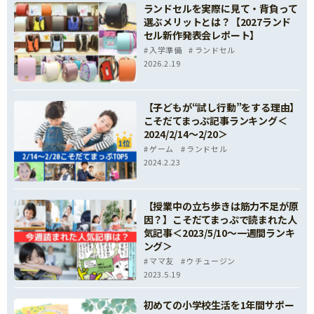
ランドセルを実際に見て・背負って
選ぶメリットとは？【2027ランド
セル新作発表会レポート】
入学準備
ランドセル
2026.2.19
【子どもが“試し行動”をする理由】
こそだてまっぷ記事ランキング＜
2024/2/14～2/20＞
ゲーム
ランドセル
2024.2.23
【授業中の立ち歩きは筋力不足が原
因？】こそだてまっぷで読まれた人
気記事＜2023/5/10～一週間ランキ
ング＞
ママ友
ウチュージン
2023.5.19
初めての小学校生活を1年間サポー