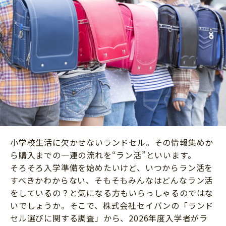
ニュース
ワーク・ドリル
小学5年生
小学6年生
こそだて生活
幼稚園・保育園
住まい
こそだてマンガ
小学校
ファッション・美容
科学・プログラミング
行事・イベント
教育・学習
トラブル
絵本・読み聞かせ
親子でいっしょに
自由研究・工作
人間関係
小学校生活に欠かせないランドセル。その情報集めか
読書感想文
おでかけ
ら購入までの一連の流れを“ラン活”といいます。
本・読書
そろそろ入学準備を始めたいけど、いつからラン活を
家族
運動・あそび・ゲーム
すべきかわからない、そもそもみんなはどんなラン活
料理
をしているの？と気になる方もいらっしゃるのではな
英語
マネー
いでしょうか。そこで、株式会社セイバンの「ランド
習い事
セル選びに関する調査」から、2026年度入学者がラ
健康