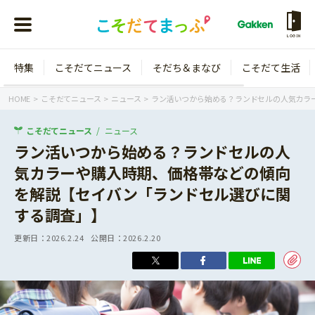
LOGIN
特集
こそだてニュース
そだち＆まなび
こそだて生活
会員登録
ログイン
HOME
こそだてニュース
ニュース
ラン活いつから始める？ランドセルの人気カラ
こそだてニュース
ニュース
ラン活いつから始める？ランドセルの人
気カラーや購入時期、価格帯などの傾向
年齢から探す
を解説【セイバン「ランドセル選びに関
0歳
1歳
する調査」】
特集
2歳
3歳
更新日：
2026.2.24
公開日：
2026.2.20
年中
年長
こそだてニュース
小学1年生
小学2年生
イベント
そだち＆まなび
小学3年生
小学4年生