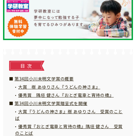
知育
目次
第34回小川未明文学賞の概要
大賞 樹 あゆりさん『うどんの神さま』
優秀賞 隅垣 健さん『おとぎ電車と宵待の橋​』
第34回小川未明文学賞贈呈式を開催
大賞『うどんの神さま』樹 あゆりさん 受賞のこと
ば
優秀賞『おとぎ電車と宵待の橋』隅垣 健さん 受賞
「こそだてまっぷ」とは
のことば