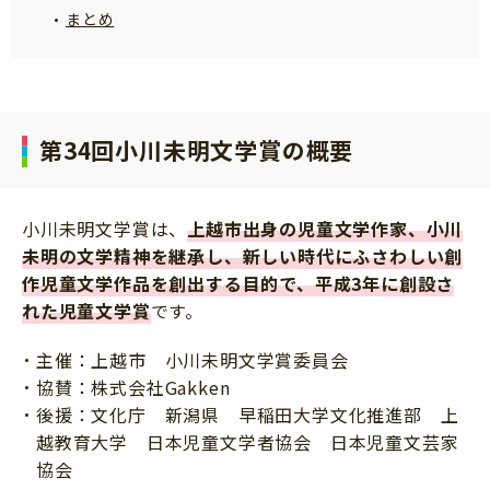
まとめ
サイトのご利⽤にあたって
個⼈情報について
お問い合わせ
第34回小川未明文学賞の概要
小川未明文学賞は、
上越市出身の児童文学作家、小川
未明の文学精神を継承し、新しい時代にふさわしい創
作児童文学作品を創出する目的で、平成3年に創設さ
れた児童文学賞
です。
主催：上越市 小川未明文学賞委員会
協賛：株式会社Gakken
後援：文化庁 新潟県 早稲田大学文化推進部 上
越教育大学 日本児童文学者協会 日本児童文芸家
協会