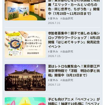
感！東京都のしながわ水族館で特別
展「エリック・カールと いのちの
色—同じ世界で、ちがう色—」開催
中（7月25日～12月25日まで）
夏休み
自由研究
2026.7.31
参加者募集中！親子で楽しめる梅シ
ロップ作りワークショップ｜8月1日
開催『はじめてキッチン』発売記念
イベント
夏休み
自由研究
2026.7.15
夏はレトロな展覧会へ！東京都江戸
東京博物館で「洋館 明治の夢と挑
戦」開催中（8月23日まで）
夏休み
自由研究
2026.7.13
子ども向けアニメ『べべフィン』が
映画に！抽選で10名様に『べべフィ