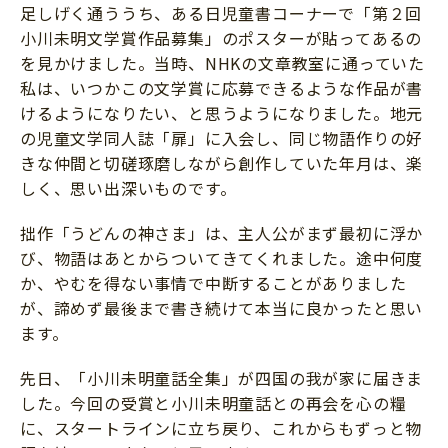
足しげく通ううち、ある日児童書コーナーで「第２回
小川未明文学賞作品募集」のポスターが貼ってあるの
を見かけました。当時、NHKの文章教室に通っていた
私は、いつかこの文学賞に応募できるような作品が書
けるようになりたい、と思うようになりました。地元
の児童文学同人誌「扉」に入会し、同じ物語作りの好
きな仲間と切磋琢磨しながら創作していた年月は、楽
しく、思い出深いものです。
拙作「うどんの神さま」は、主人公がまず最初に浮か
び、物語はあとからついてきてくれました。途中何度
か、やむを得ない事情で中断することがありました
が、諦めず最後まで書き続けて本当に良かったと思い
ます。
先日、「小川未明童話全集」が四国の我が家に届きま
した。今回の受賞と小川未明童話との再会を心の糧
に、スタートラインに立ち戻り、これからもずっと物