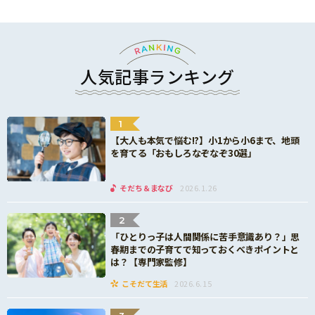
人気記事ランキング
1
【大人も本気で悩む!?】小1から小6まで、地頭
を育てる「おもしろなぞなぞ30選」
そだち＆まなび
2026.1.26
2
「ひとりっ子は人間関係に苦手意識あり？」思
春期までの子育てで知っておくべきポイントと
は？【専門家監修】
こそだて生活
2026.6.15