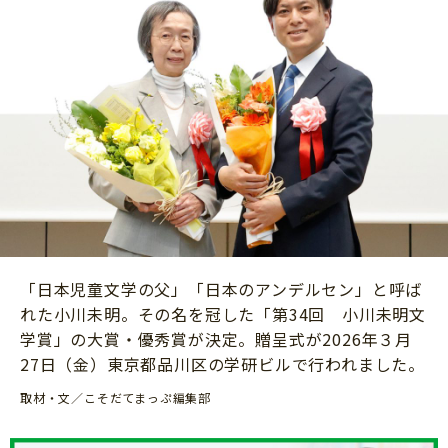
ニュース
ワーク・ドリル
小学5年生
小学6年生
こそだて生活
幼稚園・保育園
住まい
こそだてマンガ
小学校
ファッション・美容
科学・プログラミング
行事・イベント
教育・学習
トラブル
絵本・読み聞かせ
親子でいっしょに
自由研究・工作
人間関係
読書感想文
「日本児童文学の父」「日本のアンデルセン」と呼ば
おでかけ
れた小川未明。その名を冠した「第34回 小川未明文
本・読書
家族
学賞」の大賞・優秀賞が決定。贈呈式が2026年３月
運動・あそび・ゲーム
27日（金）東京都品川区の学研ビルで行われました。
料理
英語
取材・文／こそだてまっぷ編集部
マネー
習い事
健康