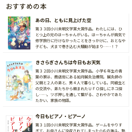
おすすめの本
あの日、ともに見上げた空
第３３回小川未明文学賞大賞作品。わたしには、ひ
とつ上の兄のほーちゃんがいる。ほーちゃんが病気で
修学旅行に行けなかったことをきっかけに、おとなや
子ども、犬まで巻き込む大騒動が始まり……！？
きさらぎさんちは今日もお天気
第３２回小川未明文学賞大賞作品。小学６年生の青
葉の家は、商店街にある如月鍼灸治療院。鍼灸師の
父親と２人の弟と、男４人で暮らしている。同級生と
の交流や、弟たちから頼まれたＵＦＯ探しにネコ探
し……。ツボ押しを通して繋がる、さわやかであた
たかい、家族の物語。
今日もピアノ・ピアーノ
第３１回小川未明文学賞大賞作品。ゲームをやりす
ぎて、お母さんに没収されてしまった小６の海斗。塾