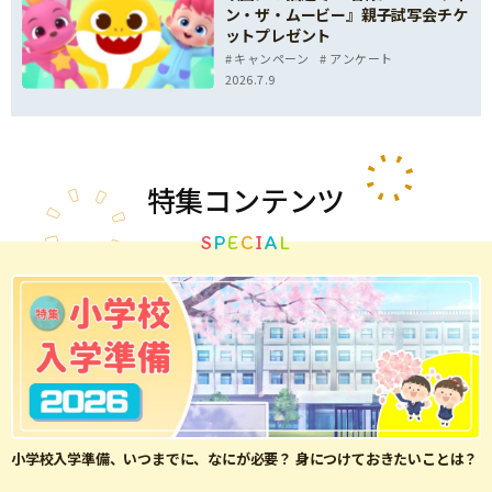
ン・ザ・ムービー』親子試写会チケ
ットプレゼント
キャンペーン
アンケート
2026.7.9
特集
コンテンツ
S
P
E
C
I
A
L
小学校入学準備、いつまでに、なにが必要？ 身につけておきたいことは？