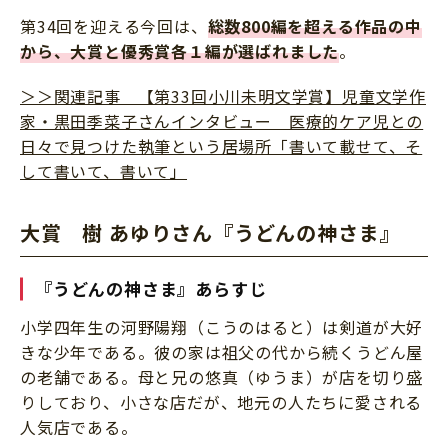
第34回を迎える今回は、
総数800編を超える作品の中
から、大賞と優秀賞各１編が選ばれました
。
＞＞関連記事 【第33回小川未明文学賞】児童文学作
家・黒田季菜子さんインタビュー 医療的ケア児との
日々で見つけた執筆という居場所「書いて載せて、そ
して書いて、書いて」
大賞 樹 あゆりさん『うどんの神さま』
『うどんの神さま』あらすじ
小学四年生の河野陽翔（こうのはると）は剣道が大好
きな少年である。彼の家は祖父の代から続くうどん屋
の老舗である。母と兄の悠真（ゆうま）が店を切り盛
りしており、小さな店だが、地元の人たちに愛される
人気店である。