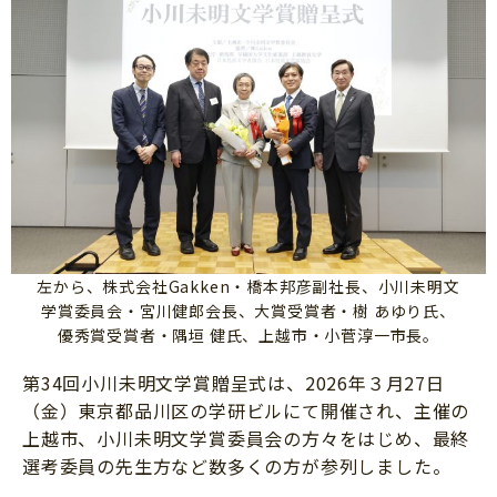
左から、株式会社Gakken・橋本邦彦副社長、小川未明文
学賞委員会・宮川健郎会長、大賞受賞者・樹 あゆり氏、
優秀賞受賞者・隅垣 健氏、上越市・小菅淳一市長。
第34回小川未明文学賞贈呈式は、2026年３月27日
（金）東京都品川区の学研ビルにて開催され、主催の
上越市、小川未明文学賞委員会の方々をはじめ、最終
選考委員の先生方など数多くの方が参列しました。