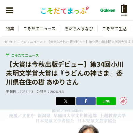
LOGIN
特集
こそだてニュース
そだち＆まなび
こそだて生活
会員登録
ログイン
HOME
こそだてニュース
【大賞は今秋出版デビュー】第34回小川未明文学賞大賞は
こそだてニュース
【大賞は今秋出版デビュー】第34回小川
未明文学賞大賞は『うどんの神さま』香
年齢から探す
川県在住の樹 あゆりさん
0歳
1歳
更新日：
2026.4.3
公開日：
2026.4.3
特集
2歳
3歳
年中
年長
こそだてニュース
小学1年生
小学2年生
イベント
そだち＆まなび
小学3年生
小学4年生