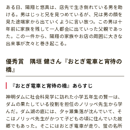
ある日、陽翔と悠真は、店先で生き倒れている男を助
ける。男はじっと兄を見つめているが、兄は男の顔を
見た途端家から出ていくように言い放つ。この男は十
年前に家族を残して一人都会に出ていった父親であっ
た。この一件から、陽翔の家族やお店の周囲に大きな
出来事が次々と巻き起こる。
優秀賞 隅垣 健さん『
おとぎ電車と宵待の
橋
​』
『
おとぎ電車と宵待の橋
​』あらすじ
神明ダムに社会科見学に訪れた小学五年生の賢一は、
ダムの果たしている役割を担任のノリッペ先生から学
んだ。ダム湖の底には、夕ヶ瀬集落が沈んでいて、そ
こはノリッペ先生がかつて子どもの頃に住んでいた故
郷でもあった。そこにはおとぎ電車が走り、蛍の名所