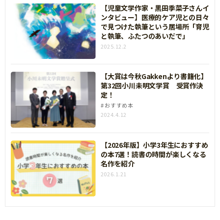
【児童文学作家・黒田季菜子さんイ
ンタビュー】医療的ケア児との日々
で見つけた執筆という居場所「育児
と執筆、ふたつのあいだで」
2025.12.2
【大賞は今秋Gakkenより書籍化】
第32回小川未明文学賞 受賞作決
定！
おすすめ本
2024.4.12
【2026年版】小学3年生におすすめ
の本7選！読書の時間が楽しくなる
名作を紹介
2026.1.21