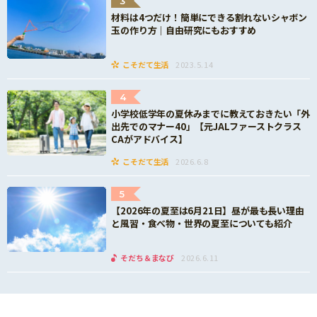
3
材料は4つだけ！簡単にできる割れないシャボン
玉の作り方｜自由研究にもおすすめ
こそだて生活
2023.5.14
4
小学校低学年の夏休みまでに教えておきたい「外
出先でのマナー40」【元JALファーストクラス
CAがアドバイス】
こそだて生活
2026.6.8
5
【2026年の夏至は6月21日】昼が最も長い理由
と風習・食べ物・世界の夏至についても紹介
そだち＆まなび
2026.6.11