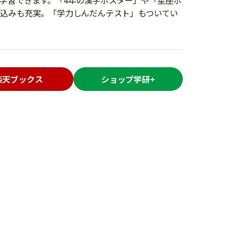
学習できます。「4年の漢字ポスター」や「星座ポ
込みも充実。「学力しんだんテスト」もついてい
楽天ブックス
ショップ学研+