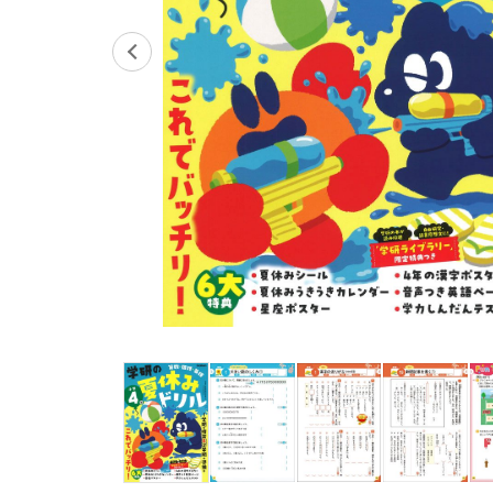
イベント
そだち＆まなび
小学3年生
小学4年生
ニュース
ワーク・ドリル
小学5年生
小学6年生
こそだて生活
幼稚園・保育園
住まい
こそだてマンガ
小学校
ファッション・美容
科学・プログラミング
行事・イベント
教育・学習
トラブル
絵本・読み聞かせ
親子でいっしょに
自由研究・工作
人間関係
読書感想文
おでかけ
本・読書
家族
運動・あそび・ゲーム
料理
英語
マネー