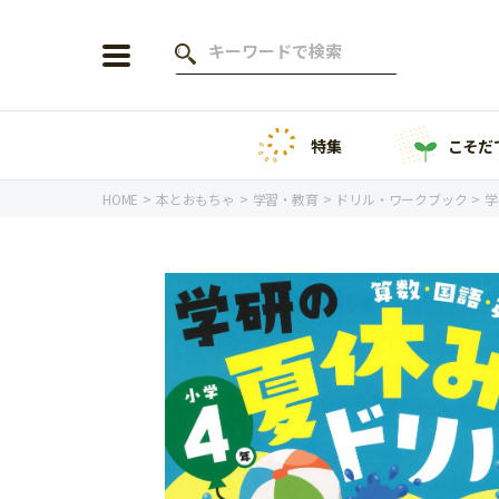
特集
こそだ
会員登録
ログイン
HOME
本とおもちゃ
学習・教育
ドリル・ワークブック
学
年齢から探す
0歳
1歳
特集
2歳
3歳
年中
年長
こそだてニュース
小学1年生
小学2年生