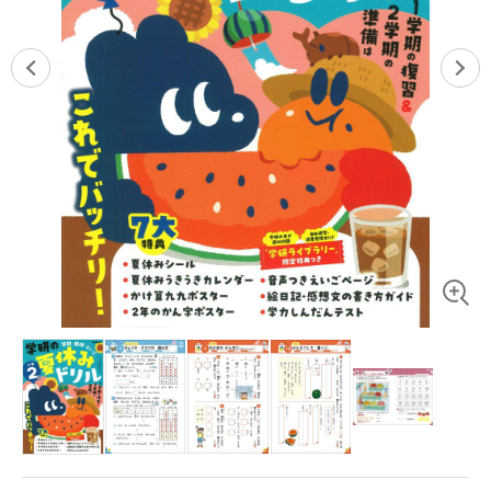
ニュース
ワーク・ドリル
小学5年生
小学6年生
こそだて生活
幼稚園・保育園
住まい
こそだてマンガ
小学校
ファッション・美容
科学・プログラミング
行事・イベント
教育・学習
トラブル
絵本・読み聞かせ
親子でいっしょに
自由研究・工作
人間関係
読書感想文
おでかけ
本・読書
家族
運動・あそび・ゲーム
料理
英語
マネー
習い事
3+
健康