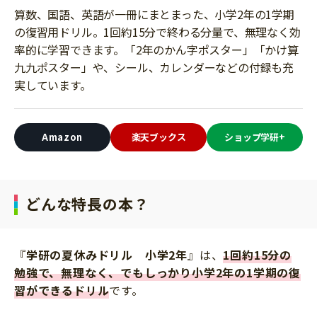
知育
算数、国語、英語が一冊にまとまった、小学2年の1学期
の復習用ドリル。1回約15分で終わる分量で、無理なく効
率的に学習できます。「2年のかん字ポスター」「かけ算
九九ポスター」や、シール、カレンダーなどの付録も充
実しています。
Amazon
楽天ブックス
ショップ学研+
どんな特長の本？
『
学研の夏休みドリル 小学2年
』は、
1回約15分の
勉強で、無理なく、でもしっかり小学2年の1学期の復
習ができるドリル
です。
「こそだてまっぷ」とは