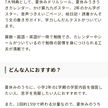
7大特典として、夏休みドリルシール、夏休みうきう
サイトのご利⽤にあたって
きカレンダー、かけ算九九ポスター、2年のかん字ポ
スター、音声つきえいごページ、絵日記・読書かんそ
個⼈情報について
う文の書き方ガイド、学力しんだんテストがついてい
お問い合わせ
ます。
算数・国語・英語が一冊で勉強でき、カレンダーやシ
ールがついているので勉強の習慣を身につけられる工
夫が満載です。
どんな人におすすめ？
夏休みのうちに、小学2年の1学期の学習内容を復習し
たい人、苦手を克服したい人におすすめです。
また、1回約15分で終わる分量なので、夏休みのうち