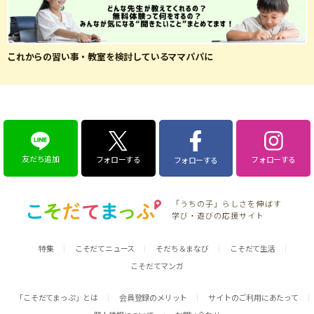
これからの習い事・教室を検討しているママパパに
友だち追加
フォローする
フォローする
フォローする
「うちの子」らしさを伸ばす
学び・遊びの応援サイト
特集
こそだてニュース
そだち＆まなび
こそだて生活
こそだてマンガ
「こそだてまっぷ」とは
会員登録のメリット
サイトのご利用にあたって