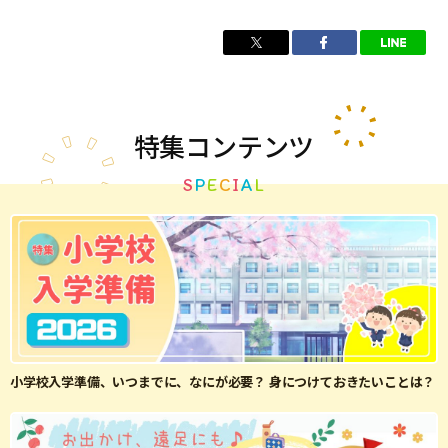
特集
コンテンツ
S
P
E
C
I
A
L
小学校入学準備、いつまでに、なにが必要？ 身につけておきたいことは？