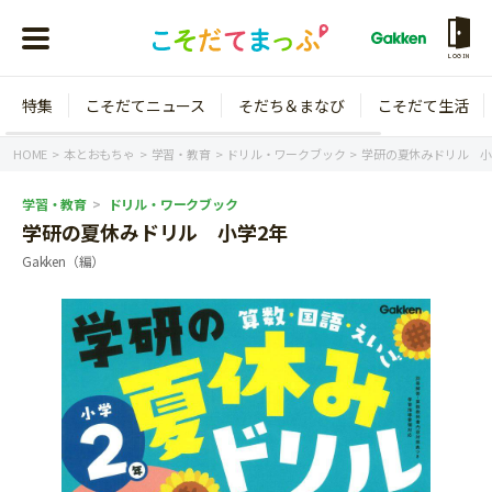
LOGIN
特集
こそだてニュース
そだち＆まなび
こそだて生活
会員登録
ログイン
HOME
本とおもちゃ
学習・教育
ドリル・ワークブック
学研の夏休みドリル 小
学習・教育
ドリル・ワークブック
学研の夏休みドリル 小学2年
Gakken（編）
年齢から探す
0歳
1歳
特集
2歳
3歳
年中
年長
こそだてニュース
小学1年生
小学2年生
イベント
そだち＆まなび
小学3年生
小学4年生