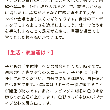
「プレゼン資料の視覚化」に力を入れたい週です。図
解や写真を「1件」取り入れるだけで、説得力が格段
に増します。論理だけでなく直感に訴える工夫が、コ
ンペや会議を勝ち抜くカギとなります。自分のアイデ
アを形にする楽しさを追求しましょう。仕事で使う靴
を手入れすることで足元が安定し、重要な場面でも
堂々とした振る舞いができます。
【生活・家庭運は？】
子どもの「主体性」を育む機会を作りたい時期です。
週末の行き先や夕食のメニューを、子どもに「1件」
任せてみてください。自分で決める体験が、責任感と
自信を育てます。保護者はサポーター役に徹すること
が開運の秘訣です。また、リビングに明るい色の絵を
飾ると家庭運が上がります。色彩の力が家族のポジテ
ィブな心を引き出します。