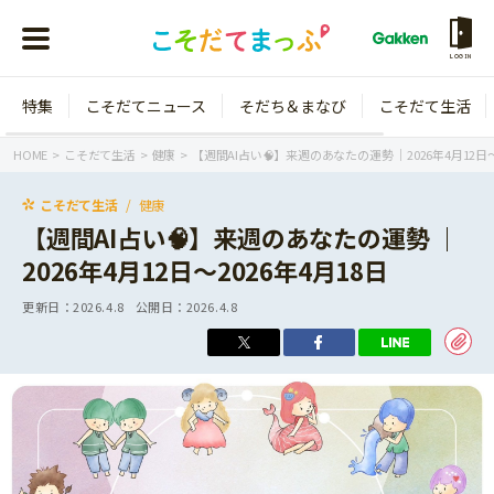
LOGIN
特集
こそだてニュース
そだち＆まなび
こそだて生活
会員登録
ログイン
HOME
こそだて生活
健康
【週間AI占い🧠】来週のあなたの運勢 ｜2026年4月12日〜
こそだて生活
健康
【週間AI占い🧠】来週のあなたの運勢 ｜
2026年4月12日〜2026年4月18日
年齢から探す
更新日：
2026.4.8
公開日：
2026.4.8
0歳
1歳
特集
2歳
3歳
年中
年長
こそだてニュース
小学1年生
小学2年生
イベント
そだち＆まなび
小学3年生
小学4年生