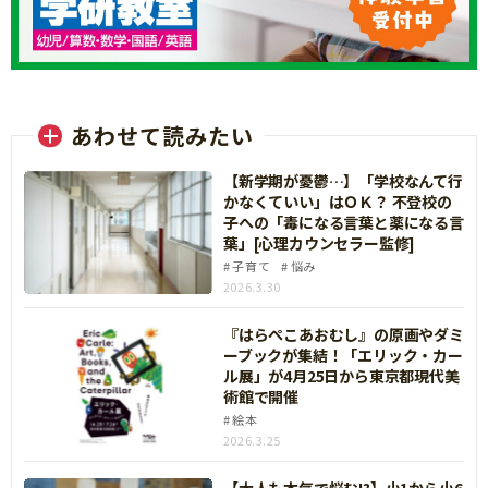
あわせて読みたい
【新学期が憂鬱…】「学校なんて行
かなくていい」はＯＫ？ 不登校の
子への「毒になる言葉と薬になる言
葉」[心理カウンセラー監修]
子育て
悩み
2026.3.30
『はらぺこあおむし』の原画やダミ
ーブックが集結！「エリック・カー
ル展」が4月25日から東京都現代美
術館で開催
絵本
2026.3.25
【大人も本気で悩む!?】小1から小6