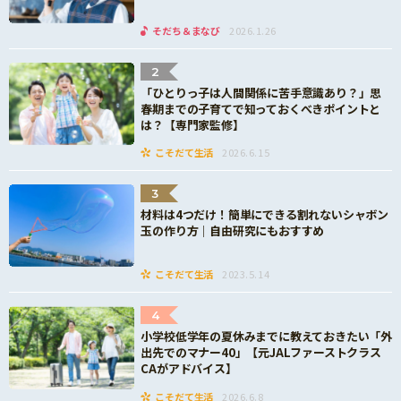
そだち＆まなび
2026.1.26
2
「ひとりっ子は人間関係に苦手意識あり？」思
春期までの子育てで知っておくべきポイントと
は？【専門家監修】
こそだて生活
2026.6.15
3
材料は4つだけ！簡単にできる割れないシャボン
玉の作り方｜自由研究にもおすすめ
こそだて生活
2023.5.14
4
小学校低学年の夏休みまでに教えておきたい「外
出先でのマナー40」【元JALファーストクラス
CAがアドバイス】
こそだて生活
2026.6.8