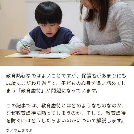
ニュース
ワーク・ドリル
小学5年生
小学6年生
こそだて生活
幼稚園・保育園
住まい
こそだてマンガ
小学校
ファッション・美容
科学・プログラミング
行事・イベント
教育・学習
トラブル
絵本・読み聞かせ
親子でいっしょに
自由研究・工作
教育熱心なのはよいことですが、保護者があまりにも
人間関係
成績にこだわり過ぎて、子どもの心身を追い詰めてし
読書感想文
おでかけ
まう「教育虐待」が問題になっています。
本・読書
家族
この記事では、教育虐待とはどのようなものなのか、
運動・あそび・ゲーム
料理
なぜ教育虐待に陥ってしまうのか、そして、教育虐待
英語
を防ぐにはどうしたらよいのかについて解説します。
マネー
習い事
文／マムズラボ
健康