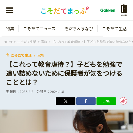
LOGIN
特集
こそだてニュース
そだち＆まなび
こそだて生活
会員登録
ログイン
HOME
こそだて生活
家族
【これって教育虐待？】子どもを勉強で追い詰めないた
こそだて生活
家族
【これって教育虐待？】子どもを勉強で
追い詰めないために保護者が気をつける
年齢から探す
こととは？
0歳
1歳
更新日：
2025.4.2
公開日：
2024.1.8
特集
2歳
3歳
年中
年長
こそだてニュース
小学1年生
小学2年生
イベント
そだち＆まなび
小学3年生
小学4年生