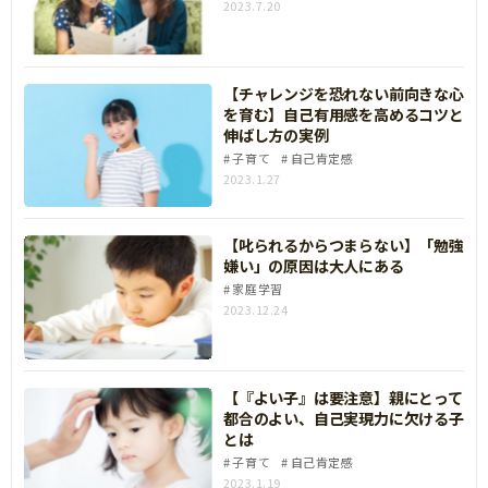
2023.7.20
【チャレンジを恐れない前向きな心
を育む】自己有用感を高めるコツと
伸ばし方の実例
子育て
自己肯定感
2023.1.27
【叱られるからつまらない】「勉強
嫌い」の原因は大人にある
家庭学習
2023.12.24
【『よい子』は要注意】親にとって
都合のよい、自己実現力に欠ける子
とは
子育て
自己肯定感
2023.1.19