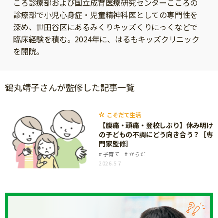
ころ診療部および国立成育医療研究センターこころの
ニュース
診療部で小児心身症・児童精神科医としての専門性を
ワーク・ドリル
小学5年生
小学6年生
こそだて生活
深め、世田谷区にあるみくりキッズくりにっくなどで
幼稚園・保育園
臨床経験を積む。2024年に、はるもキッズクリニック
住まい
こそだてマンガ
小学校
を開院。
ファッション・美容
科学・プログラミング
行事・イベント
教育・学習
鶴丸靖子さんが監修した記事一覧
トラブル
絵本・読み聞かせ
親子でいっしょに
こそだて生活
自由研究・工作
【腹痛・頭痛・登校しぶり】休み明け
人間関係
の子どもの不調にどう向き合う？［専
読書感想文
門家監修］
おでかけ
本・読書
子育て
からだ
家族
2026.5.7
運動・あそび・ゲーム
料理
英語
マネー
習い事
健康