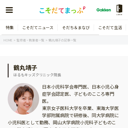
LOGIN
特集
こそだてニュース
そだち＆まなび
こそだて生活
会員登録
ログイン
HOME
監修者・執筆者一覧
鶴丸靖子の記事一覧
鶴丸靖子
年齢から探す
はるもキッズクリニック院長
0歳
1歳
日本小児科学会専門医、日本小児心身
症学会認定医、子どものこころ専門
特集
2歳
3歳
医。
年中
年長
東京女子医科大学を卒業、東海大学医
こそだてニュース
学部附属病院で研修後、同大学病院に
小学1年生
小学2年生
イベント
小児科医として勤務、岡山大学病院小児科子どものこ
そだち＆まなび
小学3年生
小学4年生