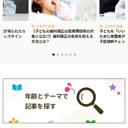
サイトのご利⽤にあたって
個⼈情報について
こそだて生活
こそだて生活
お問い合わせ
症状が見られたら
【子どもの歯科矯正は医療費控除の対
子どもを「いい
ストレスサイン
象になる⁉】歯科矯正の負担を抑える
ために保護者がで
方法とは？
子症候群チェッ
年齢とテーマで
記事を探す