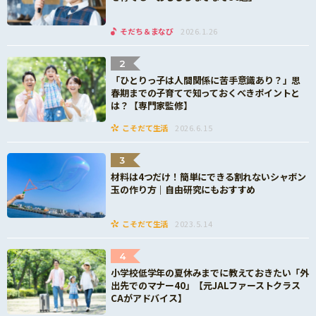
そだち＆まなび
2026.1.26
2
「ひとりっ子は人間関係に苦手意識あり？」思
春期までの子育てで知っておくべきポイントと
は？【専門家監修】
こそだて生活
2026.6.15
3
材料は4つだけ！簡単にできる割れないシャボン
玉の作り方｜自由研究にもおすすめ
こそだて生活
2023.5.14
4
小学校低学年の夏休みまでに教えておきたい「外
出先でのマナー40」【元JALファーストクラス
CAがアドバイス】