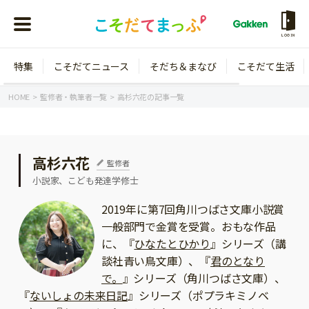
LOGIN
特集
こそだてニュース
そだち＆まなび
こそだて生活
会員登録
ログイン
HOME
監修者・執筆者一覧
高杉六花の記事一覧
高杉六花
監修者
年齢から探す
小説家、こども発達学修士
0歳
1歳
2019年に第7回角川つばさ文庫小説賞
一般部門で金賞を受賞。おもな作品
特集
2歳
3歳
に、『
ひなたとひかり
』シリーズ（講
年中
年長
談社青い鳥文庫）、『
君のとなり
こそだてニュース
で。
』シリーズ（角川つばさ文庫）、
小学1年生
小学2年生
イベント
『
ないしょの未来日記
』シリーズ（ポプラキミノベ
そだち＆まなび
小学3年生
小学4年生