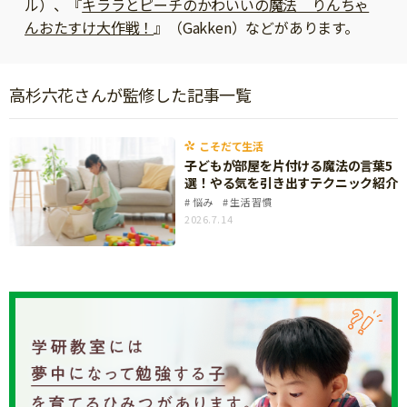
ル）、『
キララとピーチのかわいいの魔法 りんちゃ
ニュース
んおたすけ大作戦！
ワーク・ドリル
』（Gakken）などがあります。
小学5年生
小学6年生
こそだて生活
幼稚園・保育園
住まい
こそだてマンガ
小学校
高杉六花さんが監修した記事一覧
ファッション・美容
科学・プログラミング
行事・イベント
こそだて生活
教育・学習
子どもが部屋を片付ける魔法の言葉5
トラブル
選！やる気を引き出すテクニック紹介
絵本・読み聞かせ
親子でいっしょに
悩み
生活習慣
2026.7.14
自由研究・工作
人間関係
読書感想文
おでかけ
本・読書
家族
運動・あそび・ゲーム
料理
英語
マネー
習い事
健康