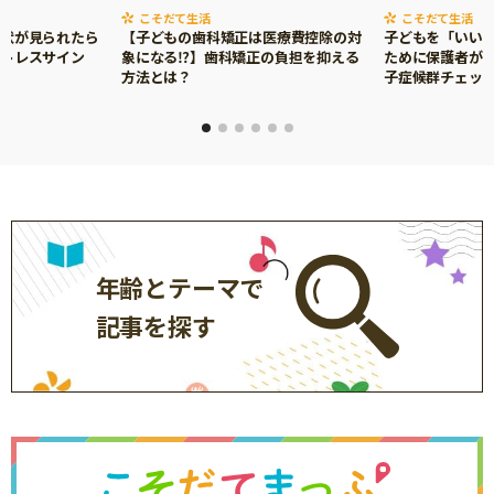
こそだて生活
こそだて生活
サイトのご利⽤にあたって
症状が見られたら
【子どもの歯科矯正は医療費控除の対
子どもを「いい
ストレスサイン
象になる⁉】歯科矯正の負担を抑える
ために保護者がで
個⼈情報について
方法とは？
子症候群チェッ
お問い合わせ
年齢とテーマで
記事を探す