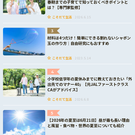
春期までの子育てで知っておくべきポイントと
は？【専門家監修】
こそだて生活
2026.6.15
3
材料は4つだけ！簡単にできる割れないシャボン
玉の作り方｜自由研究にもおすすめ
こそだて生活
2023.5.14
4
小学校低学年の夏休みまでに教えておきたい「外
出先でのマナー40」【元JALファーストクラス
CAがアドバイス】
こそだて生活
2026.6.8
5
【2026年の夏至は6月21日】昼が最も長い理由
と風習・食べ物・世界の夏至についても紹介