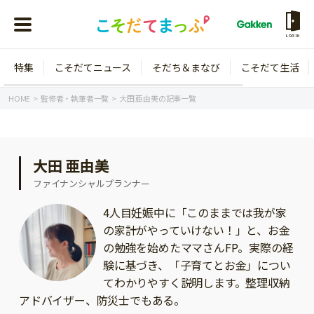
LOGIN
特集
こそだてニュース
そだち＆まなび
こそだて生活
会員登録
ログイン
HOME
監修者・執筆者一覧
大田 亜由美の記事一覧
大田 亜由美
年齢から探す
ファイナンシャルプランナー
0歳
1歳
4人目妊娠中に「このままでは我が家
の家計がやっていけない！」と、お金
特集
2歳
3歳
の勉強を始めたママさんFP。実際の経
年中
年長
験に基づき、「子育てとお金」につい
こそだてニュース
てわかりやすく説明します。整理収納
小学1年生
小学2年生
イベント
アドバイザー、防災士でもある。
そだち＆まなび
小学3年生
小学4年生