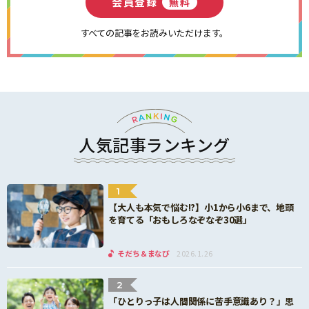
会員登録
無料
すべての記事をお読みいただけます。
人気記事ランキング
1
【大人も本気で悩む!?】小1から小6まで、地頭
を育てる「おもしろなぞなぞ30選」
そだち＆まなび
2026.1.26
2
「ひとりっ子は人間関係に苦手意識あり？」思