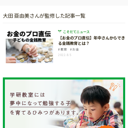
ニュース
ワーク・ドリル
小学5年生
小学6年生
こそだて生活
大田 亜由美さんが監修した記事一覧
幼稚園・保育園
住まい
こそだてマンガ
小学校
こそだてニュース
ファッション・美容
【お金のプロ直伝】年中さんからでき
科学・プログラミング
る金銭教育とは？
行事・イベント
教育・学習
教育
お金
トラブル
2022.8.5
絵本・読み聞かせ
親子でいっしょに
自由研究・工作
人間関係
読書感想文
おでかけ
本・読書
家族
運動・あそび・ゲーム
料理
英語
マネー
習い事
健康